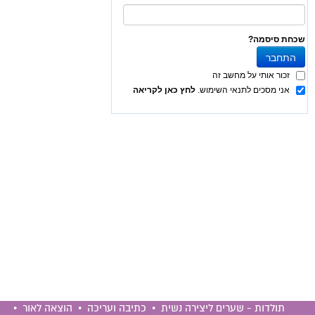
תולדות - שערים ליצירה נשית • כתיבה ועריכה • הוצאה לאור •