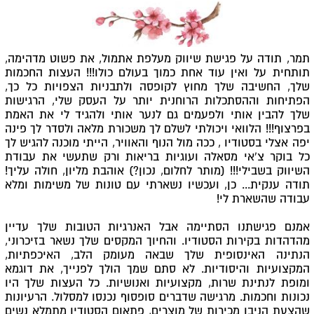
תמר, תודה על פגישת שיווק מעלפת אתמול, את פשוט מדהימה,
תותחית על ואין עוד אחת כמוך בעולם כולו!!! העצות החכמות
שלך, החשיבה שלך מחוץ לקופסה ולתבניות הצפויות כל כך,
הפתיחות וההסתכלות הרוחנית יותר על העסק שלי, הרגישות
שלך להבין אותי ולפעמים גם לנער אותי ולהגיד לי את האמת
בפרצוף!!! הלוואי ויכולתי לשלם לך משכורת מלאה ולסדר לך פינה
יפה אצלי בסטודיו , ככה מול הנוף והאוויר, הייתי מוכנה להגיש לך
כל בוקר צ'אי מסאלה ועוגיות בריאות ורק שתעשי את עבודת
השיווק בשבילי!!! (מותר לחלום, נכון?) אוהבת מליון, חולה עליך!
תודה ענקית... כן, ועכשיו נשארתי עם טונות של משימות ומלא
עבודה שהשארת לי!
אמנם פגישתנו הסתיימה אבל האנרגיות הטובות שלך עדיין
מהדהדות בקירות הסטודיו. והחיוך המקסים שלך נשאר בזיכרוני,
הנתינה האינסופית שלך שבאה מעומק הלב, האיכפתיות,
המקצועיות והיסודיות. לא סתם שמך הולך לפנייך, את דוגמא
ומופת לנתינת שרות, מקצועיות ואנושיות. כל העצות שלך היו
נכונות וחכמות. מרגישה שדברים סופסוף נכנסו למסלול. הרעיונות
שהצעת הניבו מכירות של מוצרים, פתאום הסטודיו מתמלא נשים