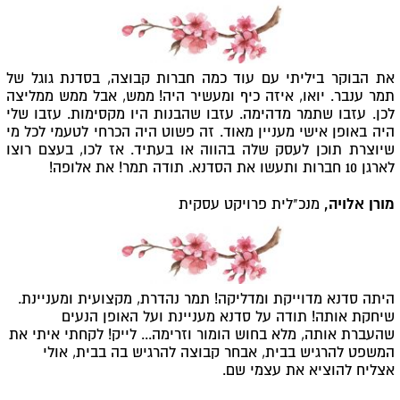
את הבוקר ביליתי עם עוד כמה חברות קבוצה, בסדנת גוגל של
תמר ענבר. יואו, איזה כיף ומעשיר היה! ממש, אבל ממש ממליצה
לכן. עזבו שתמר מדהימה. עזבו שהבנות היו מקסימות. עזבו שלי
היה באופן אישי מעניין מאוד. זה פשוט היה הכרחי לטעמי לכל מי
שיוצרת תוכן לעסק שלה בהווה או בעתיד. אז לכו, בעצם רוצו
לארגן 10 חברות ותעשו את הסדנא. תודה תמר! את אלופה!
מורן אלויה,
מנכ"לית פרויקט עסקית
היתה סדנא מדוייקת ומדליקה! תמר נהדרת, מקצועית ומעניינת.
שיחקת אותה! תודה על סדנא מעניינת ועל האופן הנעים
שהעברת אותה, מלא בחוש הומור וזרימה... לייק! לקחתי איתי את
המשפט להרגיש בבית, אבחר קבוצה להרגיש בה בבית, אולי
אצליח להוציא את עצמי שם.