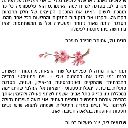
ש"עושים באהבה או שלא עושים בכלל"... אני ממליצה על הסדנה
מקרב לב.
בסדנה למדנו למה האינטרנט הוא פלטפורמה כל כך
תומכת לנשים. ראינו את התכנים הקיימים של חלק מחברות
הקבוצה, וחקרנו את הנקודות החזקות והחלשות בכל אחד מהם.
הסדנה היתה מאוד נינוחה ומעשירה וכל 15 המשתתפות יצאו
בתחושה שהן מוכנות לפעולה.
חגית נול,
עמותת סביבה תומכת
תמר יקרה, מודה לך כפליים על שתי הרצאות מרתקות - ראשית,
בכנס "מי הזיז את הסטטוס שלי - שיח פמיניסטי במדיה
החברתית" שהתקיים באוניברסיטת בר-אילן, ושנית, בסדנת
פועלות ברשת 3 "מעלות סטטוס - יוצאות אל העולם" שהתקיימה
במכללת ג'ון ברייס בתל-אביב. אשמח לשתף פעולה ולהזמין אותך
כמרצה אורחת במפגשים נוספים בעתיד. אני רואה חשיבות גדולה
לקידומן של נשים במדיה דיגיטלית ושמחה למצוא שיש נשים
נוספות העוסקות במלאכה חשובה זאת.
שלומית ליר,
יו"ר פועלות ברשת