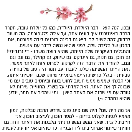
ובכן, הנה הוא - דבר היולדת. היולדת, כמו כל יולדת טובה, חקרה
הרבה באינטרנט איך בונים אתר, על איזה פלטפורמה, מה חשוב
לבדוק, למה לשים לב. היא גם הכינה תוכנית לידה מפורטת, את
החזון של הלידה שלה, לפני שהיא נגשה לדבר עם אנשים.
והתגלית העיקרית שלה הייתה, שהיא רוצה משהו - די גרנדיוזי!
גם תוכן, גם חנות, גם אינדקס, גם שיווק, גם קהילה, גם וגם וגם
וגם... להוריד את הדבר הזה לקרקע, לפרוט אותו לאתר ממשי,
זאת הייתה המשימה שלנו. לעבוד עם תמר היה סוג של בחירה
טבעית - בגלל פגישת הייעוץ בענייני שיווק שכבר עשיתי איתה,
וכי הבנתי שממש ממש חשוב לחוש בנוח וביחסים טובים עם מי
שבונה לך את האתר. זאת למדתי על בשרי, מחוויית שירות לא
טובה עם מי שבנה את האתר הישן... ומי שמכיר את תמר, יודע
שהיא נחמדה :-)
אז מה היה שם? היה שם פינג פונג שדרש הרבה סבלנות, המון
מאמץ לנסות לקלוע בדיוק - למסר הנכון, לעיצוב הנכון. אני
חייבת להגיד, שאני ממש ממש נהניתי מלבנות את האתר הזה. גם
חוויתי שיתוף אמיתי בתהליך הבנייה, כך שהיום אני יודעת לעשות