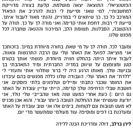
הפוטנציאלי.
התוצאה יצאה מושלמת. קלעת בצורה מדוייקת
למחשבותיי, למי שאני וסייעת לי רבות להרכיב את הפאזל
המורכב כל כך, כך שיתאים לי במדוייק. נהנתי מאוד לעבוד איתך,
סייעת לי רבות, דחפת אותי קדימה ואני מודה לך על כך. תודה על
ההקשבה, הסבלנות, תשומת הלב, המירכוז וההנאה שחברה לכל
מפגש שלנו.
ומעבר לכל, תודה לך על מי שאת. בחורה מיוחדת במינך. בזכותכך
אני מוציאה לפועל את האתר שלי עם הרבה התרגשות וגאווה.
לעבוד איתך היתה בהחלט חוויה מיוחדת. פגשתי אותך בקורס
קטן ומצומצם על שיווק במדיה החברתית ומיד התאהבתי בך
ובגישה שלך. מאותו הרגע היה לי ברור שתלווי אותי ותעזרי לי
"ללדת" את האתר שלי. העבודה שלנו כללה מפגשים בהם עיבדנו
את החומר שכבר כתבתי ומיילים וטלפונים בלתי פוסקים. אני
חושבת שבלי הדחיפה שלך קדימה, הייתי עדיין עובדת על האתר
גם היום :) כעת אחרי כמעט שנה מאז שהבייבי שלי נולד, אני
יודעת שעשיתי את ההחלטה הטובה ביותר עבורי, והוא אכן מכניס
לא מעט תגובות וגם לקוחות. בימים אלו אני שוב עובדת על האתר
ומעדכנת בו דפים ומוסיפה עוד מעולמי שמתעשר מדי יום.
לירן ברלב,
דולה ומדריכת הכנה ללידה