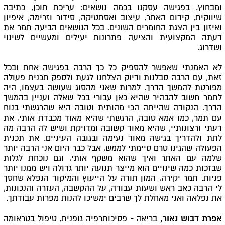
ומבחוץ. בפגישה עסקנו בכמה נושאים: עריכת תוכן, כתיבה
שיווקית, קידום האתר, עיצוב ואסתטיקה, סידור וזרימה, איפיון
ואיזון בין הצגת החומרים השונים. בכל הנושאים הביעה תמר את
דעתה המקצועית והציעה פתרונות יעילים ומעשיים לשינוי
ושדרוג.
לא האמנתי שאפשר להספיק כל כך הרבה בפגישה אחת ובכל
זאת, עם הרבה סבלנות ודיוק הצלחנו לגעת ולספק תכנית פעולה
מפורטת להמשך הדרך. למרות שאני מהסוג שעושה בעצמו, היה
לתמר חשוב להבהיר שהיא כאן עבורי בכל שאלה ועניין בהמשך
הדרך. הנקודה שהייתה הכי מהותית וטובה היא שהרגשתי בנוח
עם תמר, כמו אמא טובה, הרגשתי שהיא מאוד מכבדת אותי, את
דעתי ורצונותיי, שהיא מאוד קשובה ומדויקת ושיש לה הרבה מה
לתת ולהדריך בגישה מאוד נעימה ובגובה העיניים. את תכנית
הפעולה שהגינו טרם סיימתי לממש, אבל כבר היום אני הרבה יותר
שלמה עם האתר ואיך שהוא משקף אותי, וגם נוכחת לגלות
שבזכות כמה שינויים הוא מייצר תנועה יותר גדולה ויש ממנו יותר
פניות. תמר יקירה, המון תודה על הייעוץ והמיקוד הנפלא שחסך
לי הרבה כאב ראש ושעות עבודה, על ההקשבה, העזרה והנכונות,
את נפלאה ואני מאחלת לך שרבים ימשיכו להנות מפרות עבודתך.
אפרת דבוש נאור,
בריאה - פסיכותרפיה גופנית, טיפול בטראומה