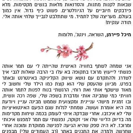
שבאות לקנות מתנות, והסדנאות מלאות בנשים מקסימות. מלא
פידבקים חיוביים על הניוזלטרים. פשוט כיף גדול. אין כמוך
בעולם. מעריצה שלך לתמיד. מי שתתלבט לגבייך שלחי אותה אלי.
תודה ענקית!
מיכל פיירמן,
השראה, וינטג', חלומות
אני שמחה לשתף בחוויה האישית שהייתה לי עם תמר אותה
פגשתי לייעוץ מרוכז בתקופה בא עלו בי הרבה שאלות לגבי איך
לשדרג ולהתקדם עם נושא שיווק הקליניקה באינטרנט ובאתר
בפרט. מכיוון שהעסק שלי הוא קצת כמו הילד שלי וחשוב לי
מאוד שישקף אותי ואת רוחי, הרגשתי בנוח לפנות לתמר אותה
חוויתי כמי שמבינה אותי ומדברת בשפה שלי, שפה רכה ונשית,
ובו זמנית מישהי עניינית ומקצועית שממש מבינה עניין ויודעת
מה היא אומרת ועושה. שמחתי לגלות שגם הפעם האינטואיציות
שלי לא איכזבו. אחרי שבדקה איתי לעומק בכמה שיחות מקדימות
מה בדיוק הליווי שלו אני זקוקה, נפגשתי עם תמר למפגש איכותי
ומרוכז. לא היה ספק שהיא הגיעה לפגישה ממוקדת ומוכנה אחרי
שחרשה ולמדה את התכנים באתר (רב העמודים שלי) מבפנים