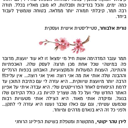
כמה ימים, והכל בנדיבות וסבלנות, לא מובן מאליו בכלל. תודה
רבה תמר, קיבלתי תמורה יותר ממלאה. בטוחה שנמשיך לעבוד
ביחד.
נורית אלבוחר,
סטייליסטית אישית ועסקית
תמר ענבר המדהימה אשת חיל מי ימצא! זו לא עוד יועצת, מדובר
פה במישהי שכל אחת מכן תרצה לעסק שלה. האכפתיות
והנתינה, העצות המעולות והמקצועיות, האבחון בכפות הרגליים
וההבנה שלה אותי את מה אני רוצה ואיך אני רוצה... אין עליה!!!
הרבה יותר מיועצת שיווקית... היא עזרה לי עם כתיבת התוכן עד
לרמת הניסוחים לאחד הפרוייקטים שלי. היא עבדה איתי על אפיון
האתר החדש שלי ועל כל מה שצריך להיות בו, כולל הקידום שלו
בגוגל, ומיקדה אותי מאוד. היא הצילה אותי מטעויות רבות
שכמעט עשיתי, וגם עם כאלו שכבר נעשו היא עזרה לי לתקן...
ולפני כל זה היא בנאדם מדהים ומיוחד.
לירן טהר יקוטי,
מתקשרת ומטפלת בשיטת הפילינג הרוחני