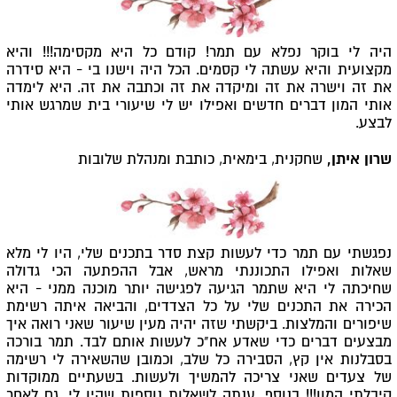
היה לי בוקר נפלא עם תמר! קודם כל היא מקסימה!!! והיא
מקצועית והיא עשתה לי קסמים. הכל היה וישנו בי - היא סידרה
את זה וישרה את זה ומיקדה את זה וכתבה את זה. היא לימדה
אותי המון דברים חדשים ואפילו יש לי שיעורי בית שמרגש אותי
לבצע.
שרון איתן,
שחקנית, בימאית, כותבת ומנהלת שלובות
נפגשתי עם תמר כדי לעשות קצת סדר בתכנים שלי, היו לי מלא
שאלות ואפילו התכוננתי מראש, אבל ההפתעה הכי גדולה
שחיכתה לי היא שתמר הגיעה לפגישה יותר מוכנה ממני - היא
הכירה את התכנים שלי על כל הצדדים, והביאה איתה רשימת
שיפורים והמלצות. ביקשתי שזה יהיה מעין שיעור שאני רואה איך
מבצעים דברים כדי שאדע אח"כ לעשות אותם לבד. תמר בורכה
בסבלנות אין קץ, הסבירה כל שלב, וכמובן שהשאירה לי רשימה
של צעדים שאני צריכה להמשיך ולעשות. בשעתיים ממוקדות
קיבלתי המון!!! בנוסף, ענתה לשאלות נוספות שהיו לי, גם לאחר