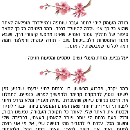
תודה מעומק ליבי לתמר ענבר שותפה ו"מיילדת" מופלאה לאתר
שהוא כל כך אני שזכה להיוולד דרכה. תמר היטיבה כל כך לתאר
סיפור של תהליך עמוק ואמיץ, שאינו מחפש קיצורי דרך, ושבא
מתוך התמסרות הלב...זכות! שוב - תודה ענקית והמלצה חמה
חמה לכל מי שמבקשת לה אתר...
יעל גביש,
מנחת מעגלי נשים, טקסים ומסעות חניכה
תמר יקרה, מהרגע הראשון בו נכנסת לחיי ידעתי שהגיע זמן
לשינוי נוסף, להתקדם קדימה ולהמשיך לפרוש כנפיים. התחלנו
את דרכנו בקורס שיווק שהעברת, שהיה מעניין ומלא מידע חיוני
לעבודתי ומיידית ידעתי שאת האדם המתאים ביותר עבורי לעזור
ולבנות את האתר שלי.
לאורך כל תקופת העבודה, נפגשנו רבות,
ובכל פעם גרמת לי יותר ויותר להאמין בעצמי, בכתיבה שלי
וחשוב מכל, עזרת לי להגדיר מהי הנישה שלי, אל מי אני רוצה
לפנות ואיך אני רוצה להציג עצמי בפני קהל הלקוחות