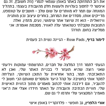
את רוב התחזוקה באתר באופן עצמאי לגמרי (וזה חשוב!), זה גם
איפשר לי לחסוך בעלויות ולעשות חלק מהעבודה בעצמי. בתהליך
המונחה עם תמר לא מוותרים על שום שלב - חושבים על קונספט,
מדייקים אותו, מסדרים את המרחב, בוחרים עיצוב נכון מותגית
וויזואלית - הוא זה שיוצר אתר שימושי, נעים, מזמין. ואלה
התגובות שקבלתי כשהאתר עלה לאוויר. מסכמת ואומרת: אני
ממליצה בחום. תודה!
לימור בריף,
Rose Pads - הגיינה נשית רב פעמית
הגעתי לתמר דרך המלצה של חברים, התרשמתי עמוקות וידעתי
שאני רוצה שהיא תעזור לי בבניית האתר שלי, ואכן לא
התאכזבתי. תמר, בתור אחראית על התוכן השיווקי, הצליחה
למקד אותי בחשיבה על קהל היעד והמסרים שאותם הכי חשוב לי
להעביר, וגם דירבנה אותי לכתוב מאמרים מתוך הזווית האישית
שלי. חוויית הכתיבה והעבודה על האתר חידדו אצלי את ה"אני
מאמין" המקצועי שלי ותרמו לי גם שם.
אורי הלפרין,
גב חופשי - פלדנקרייז באופן אישי